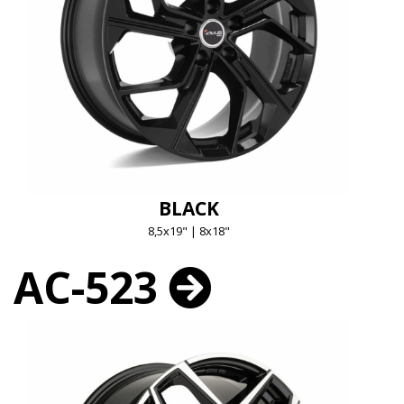
BLACK
8,5x19" | 8x18"
AC-523