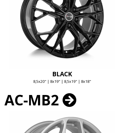
BLACK
8,5x20" | 8x19" | 8,5x19" | 8x18"
AC-MB2