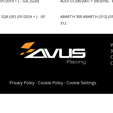
01/2019 > ) - G3L (G20)
AUDI S5 (06/2007 > 09/2016) - 
 SQ6 (GF) (01/2024 > ) - GF
ABARTH 500 ABARTH (312) (01/
312
V
3
C
C
Privacy Policy
-
Cookie Policy
-
Cookie Settings