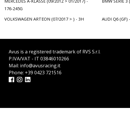
MERCEDES A-KLASSE (09/2012 > 01/2017) -
BMW SERIE 3 (
176-245G
VOLKSWAGEN ARTEON (07/2017 > ) - 3H
AUDI Q6 (GF) -
Avus is a registered trademark of RVS S.r.l.
P.IVA/VAT - IT 03846010266
Mail:
info@avusracing.it
Phone:
+39 0423 721516