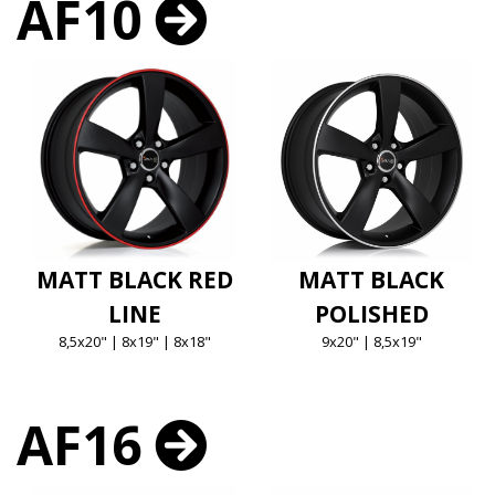
AF10
MATT BLACK RED
MATT BLACK
LINE
POLISHED
8,5x20" | 8x19" | 8x18"
9x20" | 8,5x19"
AF16