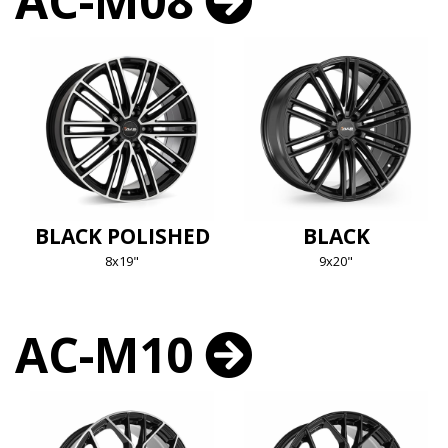
AC-M08
BLACK POLISHED
BLACK
8x19"
9x20"
AC-M10