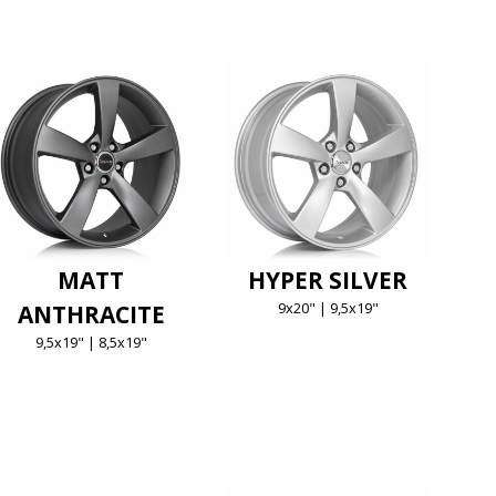
MATT
HYPER SILVER
9x20" | 9,5x19"
ANTHRACITE
9,5x19" | 8,5x19"