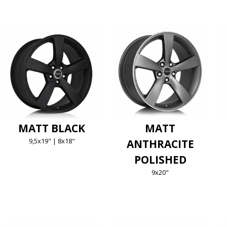
MATT BLACK
MATT
9,5x19" | 8x18"
ANTHRACITE
POLISHED
9x20"