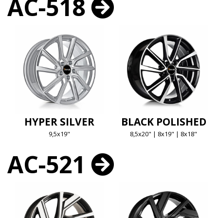
AC-518
HYPER SILVER
BLACK POLISHED
9,5x19"
8,5x20" | 8x19" | 8x18"
AC-521