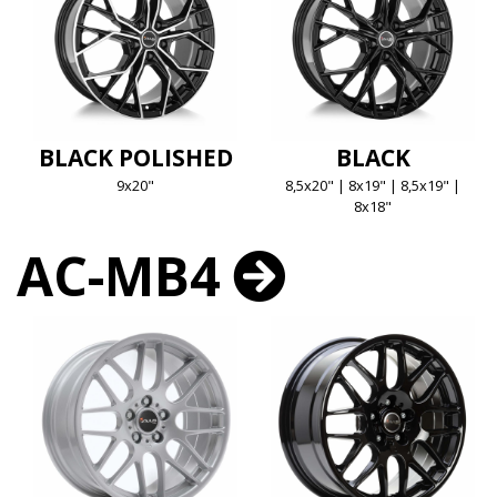
BLACK POLISHED
BLACK
9x20"
8,5x20" | 8x19" | 8,5x19" |
8x18"
AC-MB4