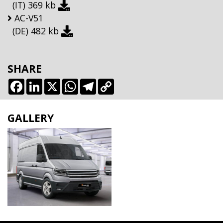
(IT)
369 kb
AC-V51
(DE)
482 kb
SHARE
Facebook
LinkedIn
X
WhatsApp
Telegram
Copy
Link
GALLERY