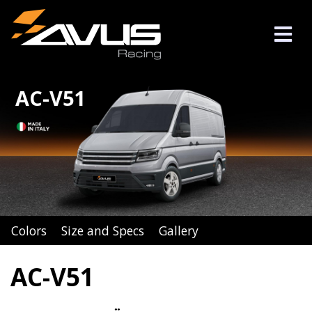
AC-V51
Colors
Size and Specs
Gallery
AC-V51