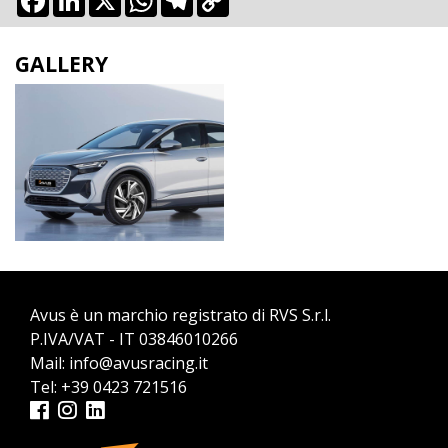
Link
GALLERY
Avus è un marchio registrato di RVS S.r.l.
P.IVA/VAT - IT 03846010266
Mail:
info@avusracing.it
Tel:
+39 0423 721516