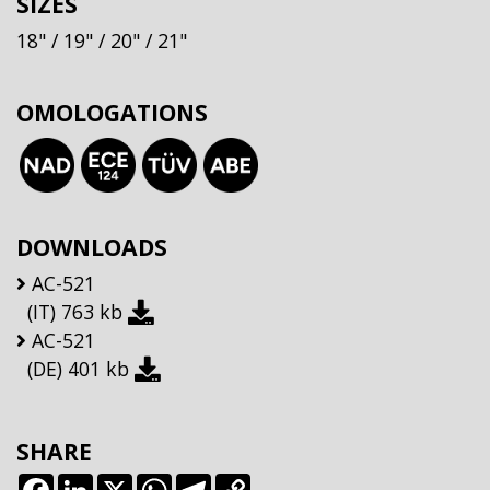
SIZES
18"
/ 19"
/ 20"
/ 21"
OMOLOGATIONS
DOWNLOADS
AC-521
(IT)
763 kb
AC-521
(DE)
401 kb
SHARE
Facebook
LinkedIn
X
WhatsApp
Telegram
Copy