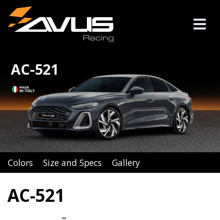
AC-521
Colors
Size and Specs
Gallery
AC-521